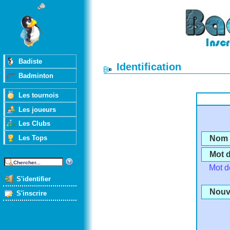
Badiste
Identification
Badminton
Les tournois
Les joueurs
Les Clubs
Les Tops
Nom d
Mot 
Mot d
S'identifier
Nouve
S'inscrire