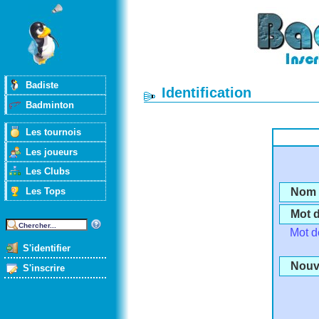
Badiste
Identification
Badminton
Les tournois
Les joueurs
Les Clubs
Les Tops
Nom d
Mot 
Mot d
S'identifier
Nouve
S'inscrire